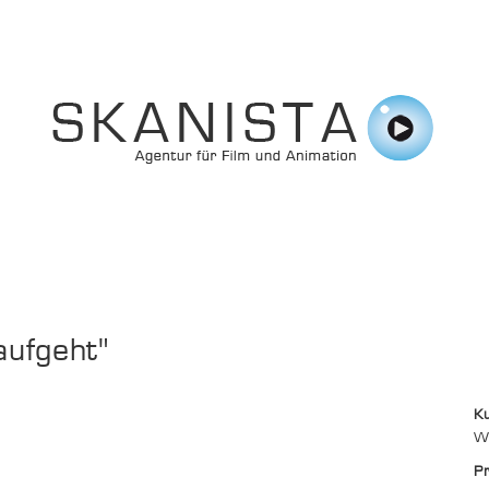
aufgeht"
K
W
Pr