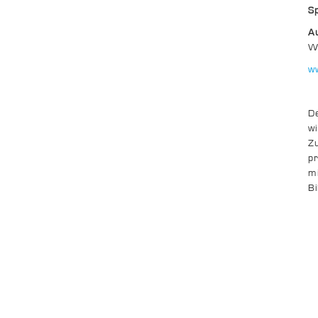
S
A
W
w
De
wi
Z
pr
mi
B